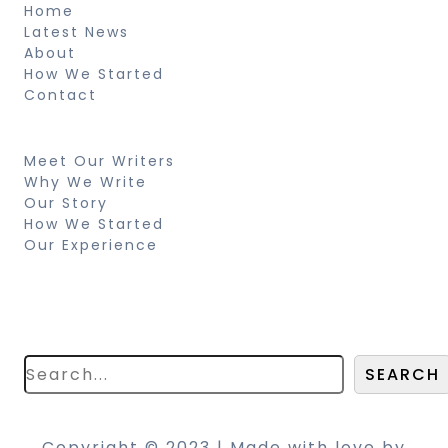
Home
Latest News
About
How We Started
Contact
Resources
Meet Our Writers
Why We Write
Our Story
How We Started
Our Experience
Search
Looking for something specific? Try a
search below!
SEARCH
Copyright © 2023 | Made with love by