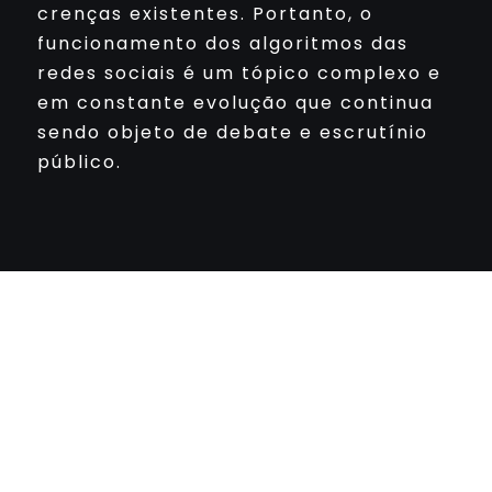
crenças existentes. Portanto, o
funcionamento dos algoritmos das
redes sociais é um tópico complexo e
em constante evolução que continua
sendo objeto de debate e escrutínio
público.
Newspaper Builder
Sed ut perspiciatis unde omnis iste natus
voluptatem fringilla tempor dignissim at,
pretium et arcu natus voluptatem
fringilla.
About