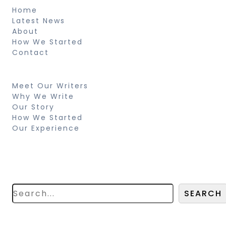
Home
Latest News
About
How We Started
Contact
Resources
Meet Our Writers
Why We Write
Our Story
How We Started
Our Experience
Search
Looking for something specific? Try a
search below!
SEARCH