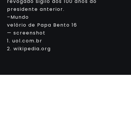
revogado sigilo dos 100 anos do
presidente anterior.
–Mundo
velório de Papa Bento 16
— screenshot
1. uol.com.br
2. wikipedia.org
Newspaper Builder
Sed ut perspiciatis unde omnis iste natus
voluptatem fringilla tempor dignissim at,
pretium et arcu natus voluptatem
fringilla.
About