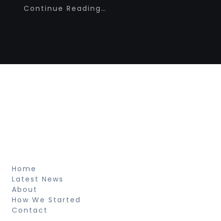
Continue Reading…
Newspaper Builder
Sed ut perspiciatis unde omnis iste natus
voluptatem fringilla tempor dignissim at,
pretium et arcu natus voluptatem
fringilla.
About
Home
Latest News
About
How We Started
Contact