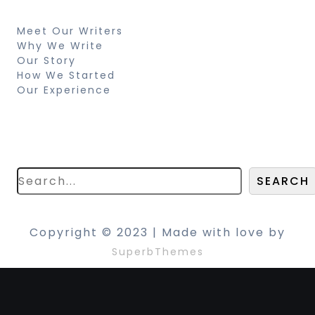
Resources
Meet Our Writers
Why We Write
Our Story
How We Started
Our Experience
Search
Looking for something specific? Try a
search below!
SEARCH
Copyright © 2023 | Made with love by
SuperbThemes