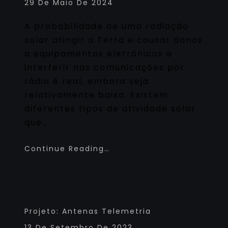
29 De Maio De 2024
A probabilidade de uma radiação
solar atingir a Terra e causar danos
a equipamentos eletrônicos e
interferir nas comunicações por
rádio é real, embora seja
relativamente baixa. Existem
diferentes tipos de atividade solar
que…
Continue Reading…
Projeto: Antenas Telemetria
13 De Setembro De 2023