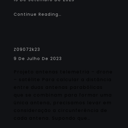
Continue Reading…
Z09072k23
9 De Julho De 2023
Projeto antenas telemetria – drone
– satélite Para calcular a distância
entre duas antenas parabólicas
que se combinam para formar uma
única antena, precisamos levar em
consideração a circunferência de
cada antena. Supondo que…