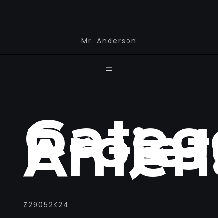
Mr. Anderson
Categ
Projet
Anten
Z29052K24